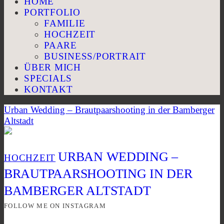
HOME
PORTFOLIO
FAMILIE
HOCHZEIT
PAARE
BUSINESS/PORTRAIT
ÜBER MICH
SPECIALS
KONTAKT
Urban Wedding – Brautpaarshooting in der Bamberger
Altstadt
URBAN WEDDING –
HOCHZEIT
BRAUTPAARSHOOTING IN DER
BAMBERGER ALTSTADT
FOLLOW ME ON INSTAGRAM