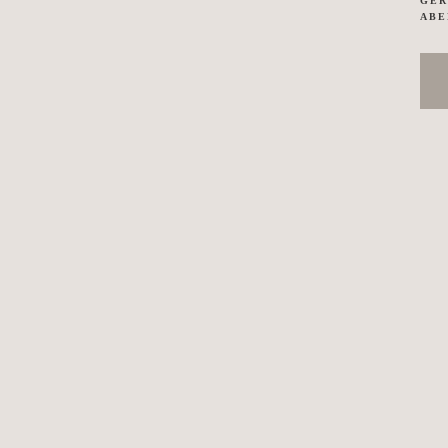
GE
ABE