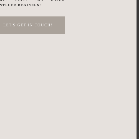
RNE! LASST UNS UNSER
NTEUER BEGINNEN!
LET'S GET IN TOUCH!