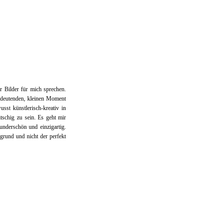
r Bilder für mich sprechen.
edeutenden, kleinen Moment
sst künstlerisch-kreativ in
tschig zu sein. Es geht mir
underschön und einzigartig.
grund und nicht der perfekt