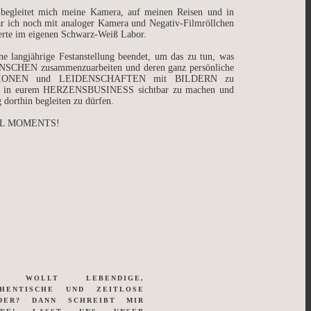
 begleitet mich meine Kamera, auf meinen Reisen und in
ar ich noch mit analoger Kamera und Negativ-Filmröllchen
erte im eigenen Schwarz-Weiß Labor.
e langjährige Festanstellung beendet, um das zu tun, was
MENSCHEN zusammenzuarbeiten und deren ganz persönliche
IONEN und LEIDENSCHAFTEN mit BILDERN zu
euch in eurem HERZENSBUSINESS sichtbar zu machen und
 dorthin begleiten zu dürfen.
AL MOMENTS!
R WOLLT LEBENDIGE,
THENTISCHE UND ZEITLOSE
LDER? DANN SCHREIBT MIR