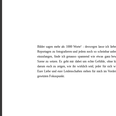
WENN MOMENTE ZU
ERINNERUNGEN WERDEN
Bilder sagen mehr als 1000 Worte! - deswegen lasse ich liebe
Reportagen zu fotografieren und jedem noch so scheinbar unb
einzufangen, finde ich genauso spannend wie etwas ganz bewu
Szene zu setzen. Es geht mir dabei um echte Gefühle, ohne ki
darum euch zu zeigen, wie ihr wirklich seid, jeder für sich w
Eure Liebe und eure Leidenschaften stehen für mich im Vorder
gesetzten Fokuspunkt.