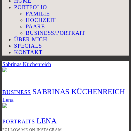
HOME
PORTFOLIO
FAMILIE
HOCHZEIT
PAARE
BUSINESS/PORTRAIT
ÜBER MICH
SPECIALS
KONTAKT
Sabrinas Küchenreich
SABRINAS KÜCHENREICH
BUSINESS
Lena
LENA
PORTRAITS
FOLLOW ME ON INSTAGRAM