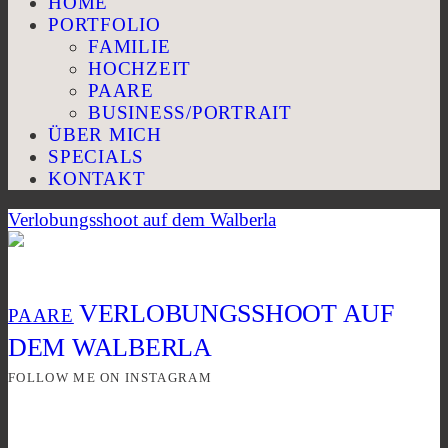
HOME
PORTFOLIO
FAMILIE
HOCHZEIT
PAARE
BUSINESS/PORTRAIT
ÜBER MICH
SPECIALS
KONTAKT
Verlobungsshoot auf dem Walberla
VERLOBUNGSSHOOT AUF
PAARE
DEM WALBERLA
FOLLOW ME ON INSTAGRAM