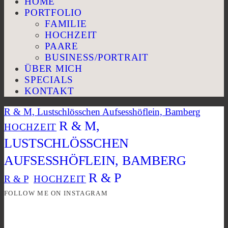
HOME
PORTFOLIO
FAMILIE
HOCHZEIT
PAARE
BUSINESS/PORTRAIT
ÜBER MICH
SPECIALS
KONTAKT
R & M, Lustschlösschen Aufsesshöflein, Bamberg
R & M,
HOCHZEIT
LUSTSCHLÖSSCHEN
AUFSESSHÖFLEIN, BAMBERG
R & P
R & P
HOCHZEIT
FOLLOW ME ON INSTAGRAM